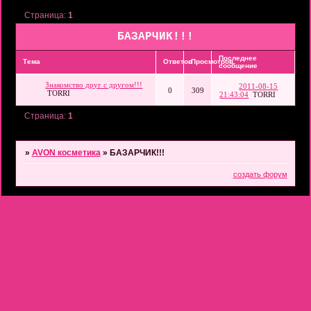
Страница:
1
БАЗАРЧИК!!!
Последнее
Тема
Ответов
Просмотров
сообщение
Знакомство друг с другом!!!
2011-08-15
0
309
TORRI
21:43:04
TORRI
Страница:
1
»
AVON косметика
»
БАЗАРЧИК!!!
создать форум