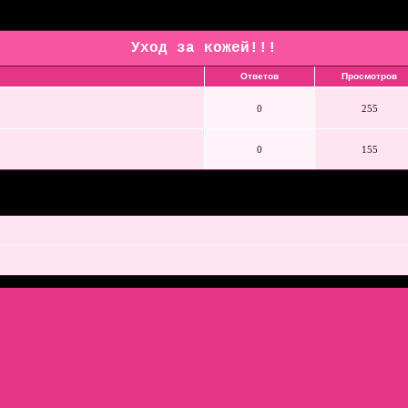
Уход за кожей!!!
Ответов
Просмотров
0
255
0
155