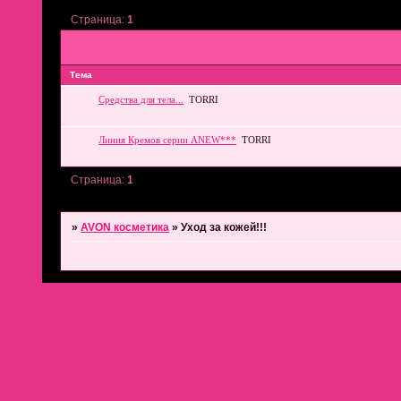
Страница:
1
Тема
Средства для тела...
TORRI
Линия Кремов серии ANEW***
TORRI
Страница:
1
»
AVON косметика
»
Уход за кожей!!!