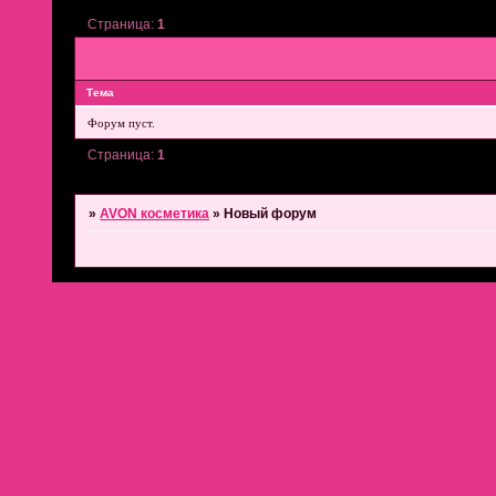
Страница:
1
Тема
Форум пуст.
Страница:
1
»
AVON косметика
»
Новый форум