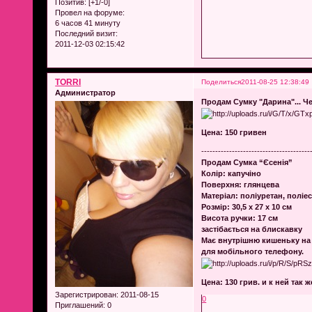
Позитив:
[+1/-0]
Провел на форуме:
6 часов 41 минуту
Последний визит:
2011-12-03 02:15:42
TORRI
Поделиться
2011-08-25 12:38:49
Администратор
Продам Сумку "Дарина"... Ч
Цена: 150 гривен
---------------------------------------
Продам Сумка “Єсенія”
Колір: капучіно
Поверхня: глянцева
Матеріал: поліуретан, поліе
Розмір: 30,5 х 27 х 10 см
Висота ручки: 17 см
застібається на блискавку
Має внутрішню кишеньку на 
для мобільного телефону.
Цена: 130 грив. и к ней так 
Зарегистрирован
: 2011-08-15
0
Приглашений:
0