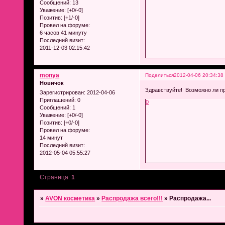
Сообщений:
13
Уважение:
[+0/-0]
Позитив:
[+1/-0]
Провел на форуме:
6 часов 41 минуту
Последний визит:
2011-12-03 02:15:42
monya
Поделиться
2012-04-06 20:34:38
Новичок
Здравствуйте! Возможно ли п
Зарегистрирован
: 2012-04-06
Приглашений:
0
0
Сообщений:
1
Уважение:
[+0/-0]
Позитив:
[+0/-0]
Провел на форуме:
14 минут
Последний визит:
2012-05-04 05:55:27
Страница:
1
»
AVON косметика
»
Распродажа всего!!!
»
Распродажа...