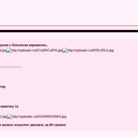
ерная с боковым карманом...
------------------
стер
замочку та
же можно кошелек заказать за 60 гривен